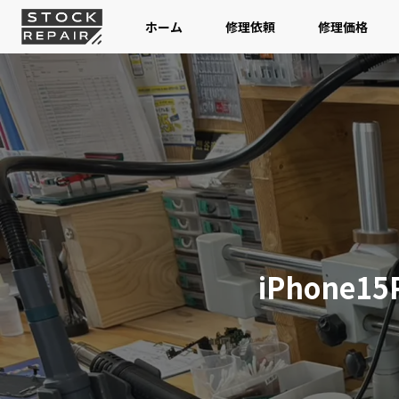
コ
ホーム
修理依頼
修理価格
ン
テ
ン
ツ
へ
ス
キ
ッ
プ
iPhone