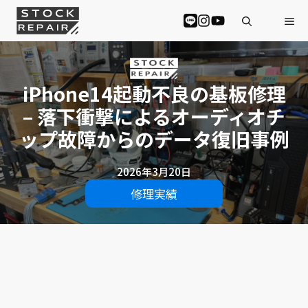
コ
Me
ン
テ
ン
ツ
へ
iPhone14起動不良の基板修理
ス
– 落下衝撃によるオーディオチ
キ
ッ
ップ故障からのデータ復旧事例
プ
2026年3月20日
修理実績