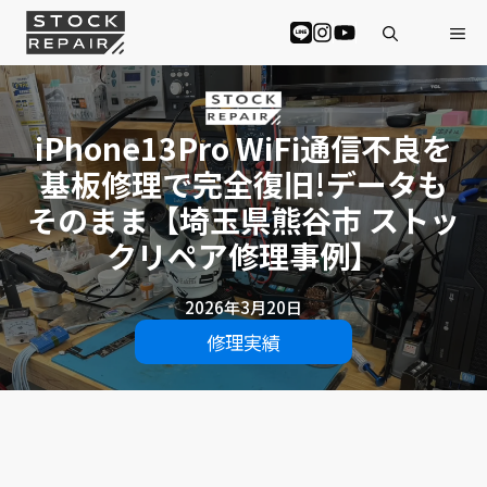
コ
Me
ン
テ
ン
ツ
へ
iPhone13Pro WiFi通信不良を
ス
基板修理で完全復旧!データも
キ
ッ
そのまま【埼玉県熊谷市 ストッ
プ
クリペア修理事例】
2026年3月20日
修理実績