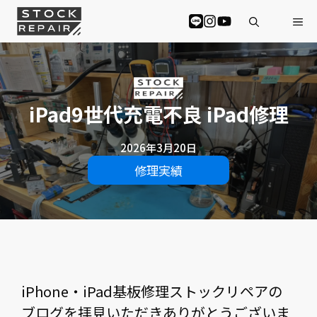
コ
Me
ン
テ
ン
ツ
へ
ス
iPad9世代充電不良 iPad修理
キ
ッ
プ
2026年3月20日
修理実績
iPhone・iPad基板修理ストックリペアの
ブログを拝見いただきありがとうございま