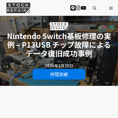
コ
Me
ン
テ
ン
ツ
へ
Nintendo Switch基板修理の実
ス
例 – P13USB チップ故障による
キ
ッ
データ復旧成功事例
プ
2026年3月20日
修理実績