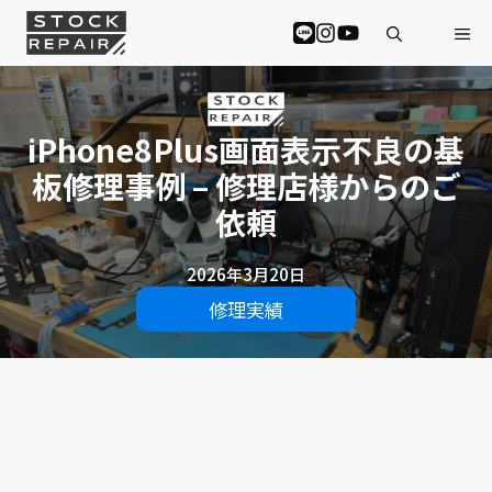
コ
Me
ン
テ
ン
ツ
へ
iPhone8Plus画面表示不良の基
ス
板修理事例 – 修理店様からのご
キ
ッ
依頼
プ
2026年3月20日
修理実績