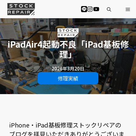
コ
Me
ン
テ
ン
ツ
へ
iPadAir4起動不良「iPad基板修
ス
キ
理」
ッ
プ
2026年3月20日
修理実績
iPhone・iPad基板修理ストックリペアの
ブログを拝見いただきありがとうございま